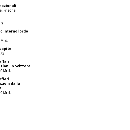
nazionali
, Frisone
R)
o interno lordo
 Mrd.
 capite
373
affari
zioni in Svizzera
40 Mrd.
affari
zioni dalla
a
79 Mrd.