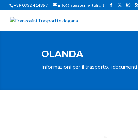
+39 0332 414357
info@franzosini-italia.it
OLANDA
Informazioni per il trasporto, i documenti