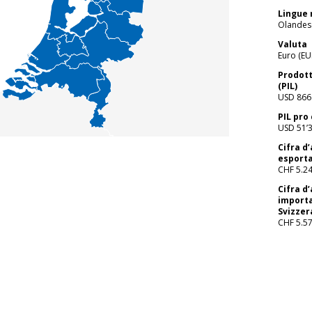
Lingue 
Olandese
Valuta
Euro (EU
Prodott
(PIL)
USD 866
PIL pro
USD 51’
Cifra d’
esporta
CHF 5.2
Cifra d’
importa
Svizzer
CHF 5.5