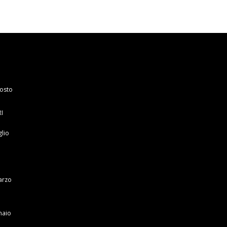
osto
I
glio
arzo
naio