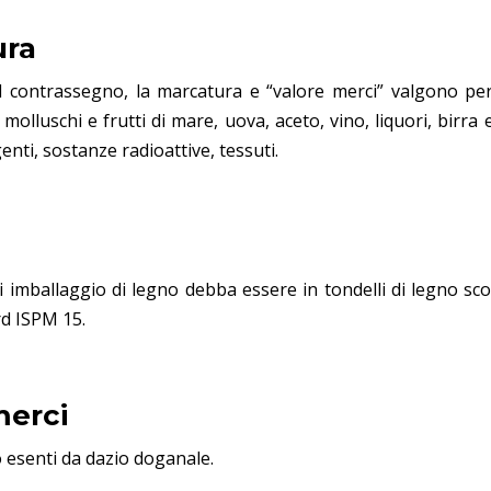
ura
il contrassegno, la marcatura e “valore merci” valgono per
 molluschi e frutti di mare, uova, aceto, vino, liquori, birra
genti, sostanze radioattive, tessuti.
di imballaggio di legno debba essere in tondelli di legno s
rd ISPM 15.
merci
 esenti da dazio doganale.